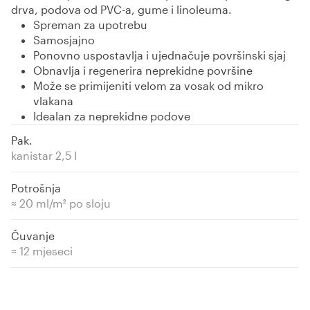
drva, podova od PVC-a, gume i linoleuma.
Spreman za upotrebu
Samosjajno
Ponovno uspostavlja i ujednačuje površinski sjaj
Obnavlja i regenerira neprekidne površine
Može se primijeniti velom za vosak od mikro
vlakana
Idealan za neprekidne podove
Pak.
kanistar 2,5 l
Potrošnja
≈ 20 ml/m² po sloju
Čuvanje
≈ 12 mjeseci