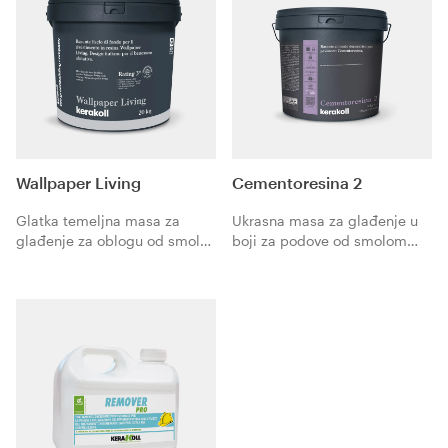
Wallpaper Living
Cementoresina 2
Glatka temeljna masa za
Ukrasna masa za glađenje u
glađenje za oblogu od smole
boji za podove od smolom
Wallpaper Living. Idealno za
modificiranog cementa
pripremu zidova s glatkom,
Cementoresina.
ravnom završnom obradom
(flat) prije ličenja.