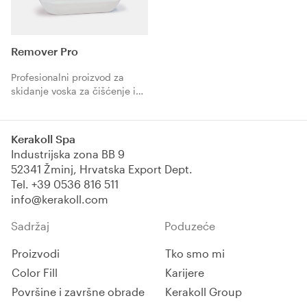
Remover Pro
Profesionalni proizvod za
skidanje voska za čišćenje i
pripremu poda prije
korištenja regenerativnog
proizvoda Care Pro.
Kerakoll Spa
Industrijska zona BB 9
52341 Žminj, Hrvatska Export Dept.
Tel.
+39 0536 816 511
info@kerakoll.com
Sadržaj
Poduzeće
Proizvodi
Tko smo mi
Color Fill
Karijere
Površine i završne obrade
Kerakoll Group