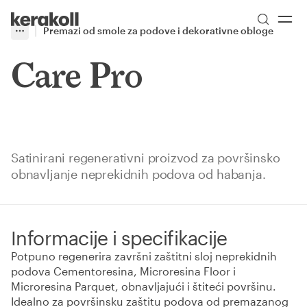
Skip to main content
Go to Homepage
Premazi od smole za podove i dekorativne obloge
More
Toggle menu
Care Pro
Satinirani regenerativni proizvod za površinsko
obnavljanje neprekidnih podova od habanja.
Informacije i specifikacije
Potpuno regenerira završni zaštitni sloj neprekidnih
podova Cementoresina, Microresina Floor i
Microresina Parquet, obnavljajući i štiteći površinu.
Idealno za površinsku zaštitu podova od premazanog