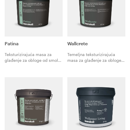
Patina​
Wallcrete
Teksturizirajuća masa za
Temeljna teksturizirajuća
glađenje za obloge od smole
masa za glađenje za obloge
Patina i Patina Living.
od smole Wallcrete i
Wallcrete Living.