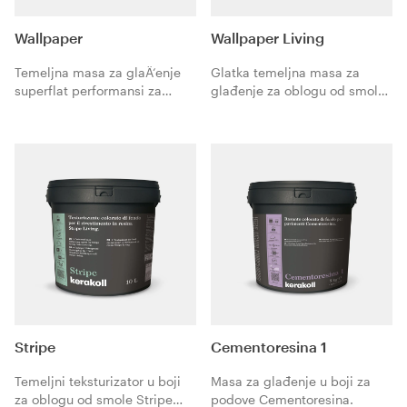
Wallpaper
Wallpaper Living
Temeljna masa za glaÄ‘enje
Glatka temeljna masa za
superflat performansi za
glađenje za oblogu od smole
oblogu od smole Wallpaper.
Wallpaper Living. Idealno za
pripremu zidova s glatkom,
ravnom završnom obradom
(flat) prije ličenja.
Stripe
Cementoresina 1
Temeljni teksturizator u boji
Masa za glađenje u boji za
za oblogu od smole Stripe
podove Cementoresina.