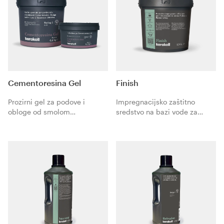
Cementoresina Gel
Finish
Prozirni gel za podove i
Impregnacijsko zaštitno
obloge od smolom
sredstvo na bazi vode za
modificiranog cementa
obloge od smole Patina i
Cementoresina. Talijanski
Patina Living.
dizajn za blagostanje
stanovanja.