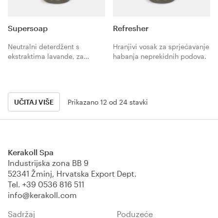
Supersoap
Refresher
Neutralni deterdžent s
Hranjivi vosak za sprjećavanje
ekstraktima lavande, za
habanja neprekidnih podova.
čišćenje i njegu svih vrsta
podova.
UČITAJ VIŠE
Prikazano 12 od 24 stavki
Kerakoll Spa
Industrijska zona BB 9
52341 Žminj, Hrvatska Export Dept.
Tel.
+39 0536 816 511
info@kerakoll.com
Sadržaj
Poduzeće