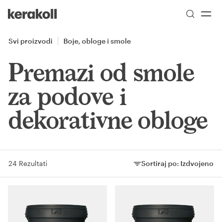
Skip to main content
Go to Homepage
Svi proizvodi
Boje, obloge i smole
Premazi od smole
za podove i
dekorativne obloge
24 Rezultati
Sortiraj po:
Izdvojeno
Sortiraj po: