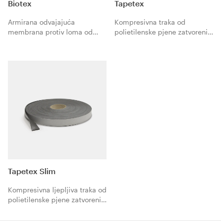
Biotex
Tapetex
Armirana odvajajuća
Kompresivna traka od
membrana protiv loma od
polietilenske pjene zatvorenih
recikliranog i termički
ćelija za perimetralne,
vezanog poliestera koja je
odvajajuće spojeve.
specifična za apsorpciju
poprečnih napetosti između
podloga i zalijepljenih
obloga; prikladno kao
ojačanje prilikom polaganja
keramičkih pločica svih vrsta,
velikih formata, porculanskog
gresa i prirodnog kamena.
Tapetex Slim
Kompresivna ljepljiva traka od
polietilenske pjene zatvorenih
ćelija za tanke perimetralne,
odvajajuće spojeve. Izuzetno