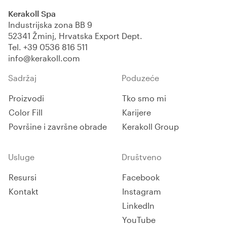
nisko ispuštanje organskih
Kerakoll Spa
hlapljivih tvari.
Industrijska zona BB 9
52341 Žminj, Hrvatska Export Dept.
Tel.
+39 0536 816 511
info@kerakoll.com
Sadržaj
Poduzeće
Proizvodi
Tko smo mi
Color Fill
Karijere
Površine i završne obrade
Kerakoll Group
Usluge
Društveno
Resursi
Facebook
Kontakt
Instagram
LinkedIn
YouTube