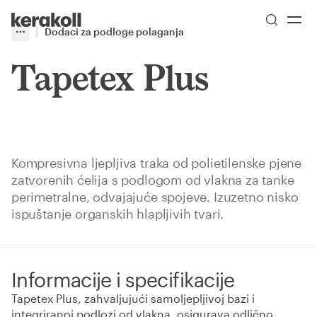
Skip to main content
Go to Homepage
Dodaci za podloge polaganja
More
Toggle menu
Tapetex Plus
Kompresivna ljepljiva traka od polietilenske pjene
zatvorenih ćelija s podlogom od vlakna za tanke
perimetralne, odvajajuće spojeve. Izuzetno nisko
ispuštanje organskih hlapljivih tvari.
Informacije i specifikacije
Tapetex Plus, zahvaljujući samoljepljivoj bazi i
integriranoj podlozi od vlakna, osigurava odlično