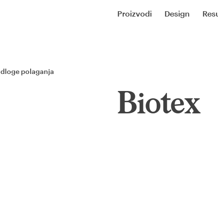
Proizvodi
Design
Resu
odloge polaganja
Biotex