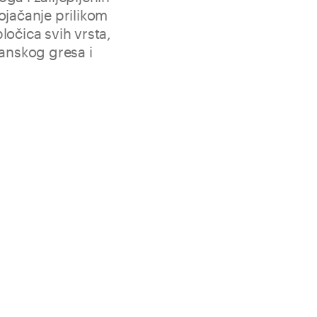
ojačanje prilikom
ločica svih vrsta,
lanskog gresa i
aganja gel-ljepilima velikih keramičkih formata na
 povećavajući otpornost zalijepljenog sustava i
a prilikom rekonstrukcija.
redstva za odvajanje velikih formata sa gel-ljepilima
ez između podloga i obloga
om polaganja velikih formata na kritičnim i starim
ljine pojedinačnog sloja ljepila prilikom ispravljanja
 okruženju
no prilikom restrukturiranja