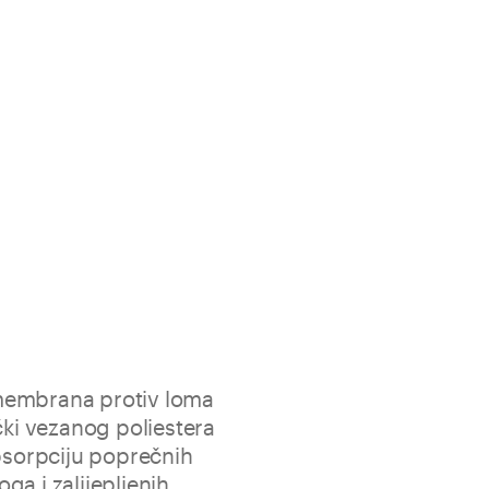
membrana protiv loma
čki vezanog poliestera
apsorpciju poprečnih
ga i zalijepljenih