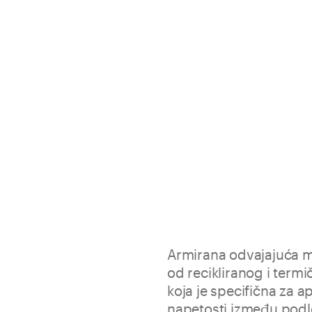
Armirana odvajajuća 
od recikliranog i termi
koja je specifična za 
napetosti između podlo