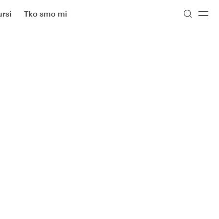
rsi
Tko smo mi