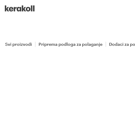
Skip to main content
Go to Homepage
Svi proizvodi
Priprema podloga za polaganje
Dodaci za p