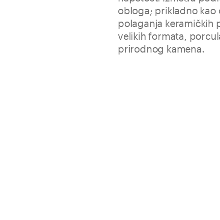
obloga; prikladno kao 
polaganja keramičkih p
velikih formata, porcu
prirodnog kamena.
Biotex povećava sigurnost pol
kritične i heterogene podloge
smanjujući vrijeme intervencij
Specifično za polaganje s
Biogel
Povećava otpornost na r
Povećava sigurnost prilik
podlogama
Izbjegava prekomjerne deb
visine i ravnine
Dugotrajnost u lužnatom
Samo 0,65 debljine, ideal