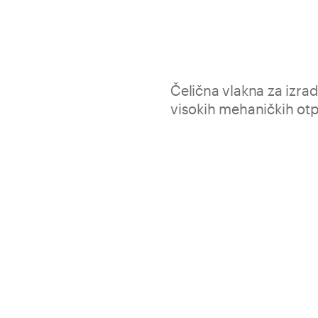
Čelična vlakna za izra
visokih mehaničkih otp
Steel Fiber su čelična vlakna
otpornosti i s visokim sadrža
vlakna za strukturnu primjenu
Za certificirane sustave 
Geolite Magma
Poboljšavaju rastezljivos
Odlično prianjanje i sidre
Izvrsna sposobnost miješa
Pak.