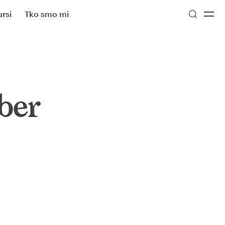
rsi
Tko smo mi
iber