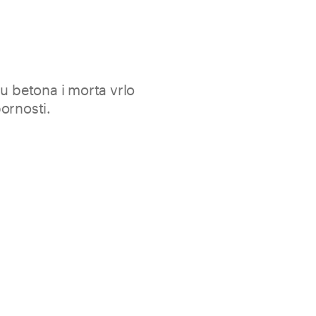
du betona i morta vrlo
ornosti.
 dobivena hladnim izvlačenjem čelične žice visoke
jem ugljika. U skladu s normom EN 14889-1 za čelična
.
Geolite FRC u kombinaciji sa Geolite Magma Xenon ili
t i mehanička svojstva mortova i betona visoke otpornosti
nje
nja i odlična disperzija
kutije od 6,5 kg