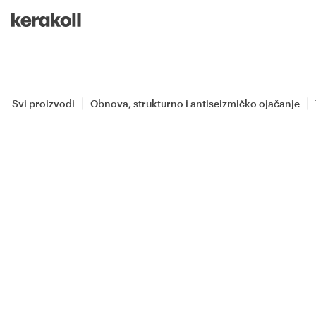
Skip to main content
Go to Homepage
Svi proizvodi
Obnova, strukturno i antiseizmičko ojačanje