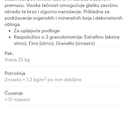
premazu. Visoka tečnost omogućuje glatku završnu
obradu te brzo i sigurno nanošenje. Prikladna za
podržavanje organskih i mineralnih boja i dekorativnih
obloga.
Za upijajuće podloge
Raspoloživo u 3 granulometrije: Extrafino (ekstra
sitno), Fino (sitno), Granello (zrnasto)
Pak.
Vreća 25 kg
Potrošnja
2
Zrnasto ≈ 1,3 kg/m
po mm debljine
Čuvanje
≈ 12 mjeseci