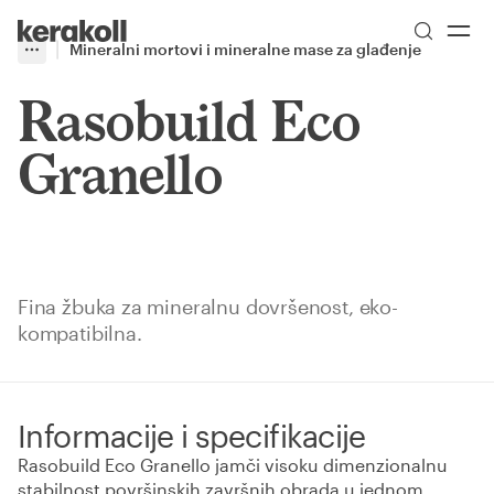
Skip to main content
Go to Homepage
Mineralni mortovi i mineralne mase za glađenje
More
Toggle menu
Rasobuild Eco
Granello
Fina žbuka za mineralnu dovršenost, eko-
kompatibilna.
Informacije i specifikacije
Rasobuild Eco Granello jamči visoku dimenzionalnu
stabilnost površinskih završnih obrada u jednom