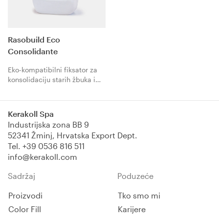
Rasobuild Eco
Consolidante
Eko-kompatibilni fiksator za
konsolidaciju starih žbuka i
žbuka koje se mrve.
Kerakoll Spa
Industrijska zona BB 9
52341 Žminj, Hrvatska Export Dept.
Tel.
+39 0536 816 511
info@kerakoll.com
Sadržaj
Poduzeće
Proizvodi
Tko smo mi
Color Fill
Karijere