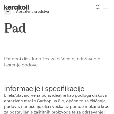
Skip to main content
Go to Homepage
Abrazivna sredstva
More
Toggle menu
Pad
Platneni disk Inco-Tex za čišćenje, održavanje i
laštenje podova.
Informacije i specifikacije
Bijela/plava/crvena boja: idealne kao podloga diskova
abrazivne mreže Carboplus Sic, općenito za čišćenje
podova, nanošenje ulja i voska uz pomoć mekane krpe
za postavljanje zaštitnih proizvoda te za održavanje i