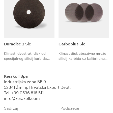
Duradisc 2 Sic
Carboplus Sic
Klinasti dvostruki disk od
Klinast disk abrazivne mreže
specijalnog silicij karbida
silicij-karbida uz kalibriranu
(SIC) kalibrirane frakture.
frakturu spojen s obije strane.
Visoka i produžena trajnost.
Kontinuirana proizvodnja
Idealan za otklanjanje
novih i sve oštrijih abrazivnih
Kerakoll Spa
ogrebotina od brusilice ili
šiljaka tijekom rada čuva
Industrijska zona BB 9
brušenja rubova svih vrsta
oštrinu minerala do njegovog
52341 Žminj, Hrvatska Export Dept.
drva prije završnog brušenja.
potpunog korištenja, jamčeći
Tel.
+39 0536 816 511
Dizajn na tri reza za
savršeno izbrušene podove.
info@kerakoll.com
skupljanje eventualnih tvrdih
dijelova pri glađenju, a koji bi
Sadržaj
Poduzeće
mogli ostaviti tragove, jamči