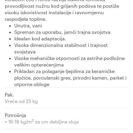
provodljivost nužnu kod grijanih podova te postiže
visoku iskoristivost instalacije i ravnomjernu
raspodjela topline.
Unutra, vani
Spreman za uporabu, jamči trajna svojstva
Idealan kod adaptacija.
Visoka dimenzionalna stabilnost i trajnost
svojstava
Visoke mehaničke otpornosti za estrihe podložne
velikim opterećenjima
Prikladan za polaganje ljepilima za keramičke
pločice, porculanski gres, prirodni kamen, parket i
otporne obloge
Pak.
Vreće od 25 kg
Potrošnja
2
≈ 16-18 kg/m
za cm debljine sloja