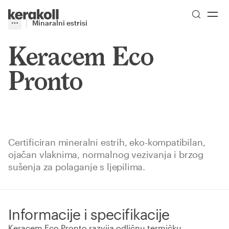
Skip to main content
Go to Homepage
Minaralni estrisi
More
Toggle menu
Keracem Eco
Pronto
Certificiran mineralni estrih, eko-kompatibilan,
ojačan vlaknima, normalnog vezivanja i brzog
sušenja za polaganje s ljepilima.
Informacije i specifikacije
Keracem Eco Pronto razvija odličnu termičku