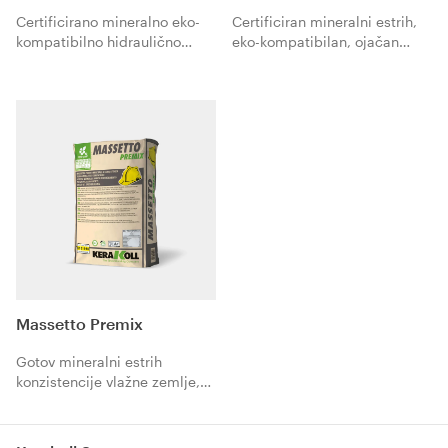
Certificirano mineralno eko-
Certificiran mineralni estrih,
kompatibilno hidraulično
eko-kompatibilan, ojačan
vezivo normalnog vezivanja i
vlaknima, normalnog
brzosušeće za estrihe i
vezivanja i brzog sušenja za
grijane podove uz visoku
polaganje s ljepilima
otpornost.
Massetto Premix
Gotov mineralni estrih
konzistencije vlažne zemlje,
eko-kompatibilan, normalnog
vezivanja i brzog sušenja za
polaganje s ljepilima.