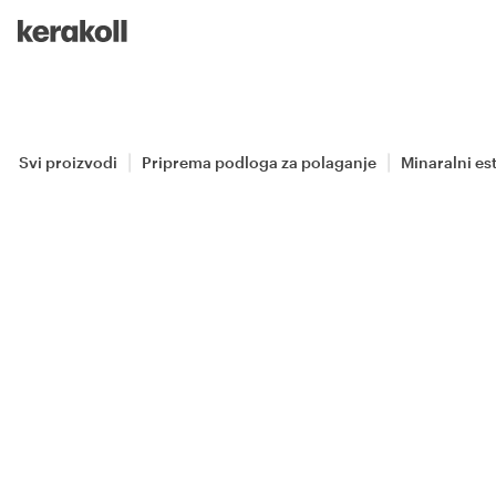
Skip to main content
Go to Homepage
Svi proizvodi
Priprema podloga za polaganje
Minaralni est