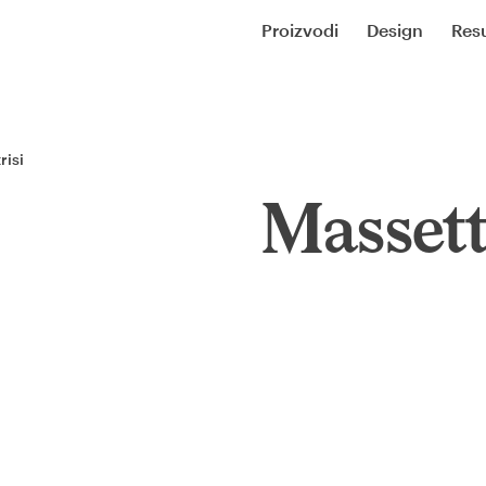
Proizvodi
Design
Resu
risi
Masset