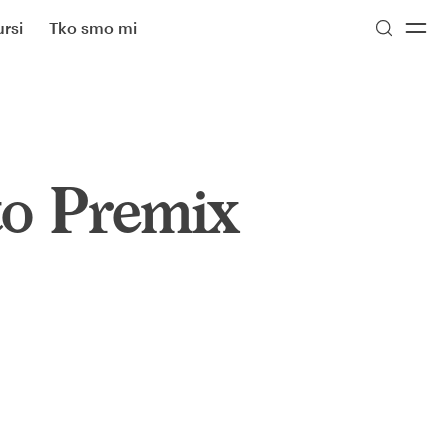
rsi
Tko smo mi
to Premix