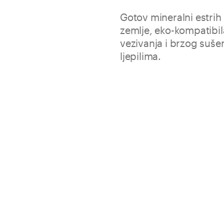
Gotov mineralni estrih
zemlje, eko-kompatibi
vezivanja i brzog suše
ljepilima.
Massetto Premix postiže izvrš
otvorom, miješalicom na prit
izrađeno proizvodom Massetto
Spreman za uporabu, jamč
Brzo površinsko zatvaranj
Prikladno za polaganje lj
kamen i parket
Pak.
Potrošnja