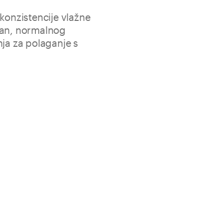
 konzistencije vlažne
lan, normalnog
nja za polaganje s
nu obradivost bilo da se miješa miješalicom s gornjim
isak s pneumatskim prijenosom. Površinsko zatvaranje
 Premix optimalno je za lijepljenje poda.
i trajna svojstva
e, optimalno za lijepljenje podova
epilima za keramičke pločice, porculanski gres, prirodni
Vreće od 25 kg
2
≈ 18 kg/m
po cm debljine sloja