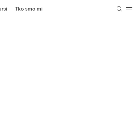
rsi
Tko smo mi