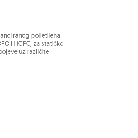
andiranog polietilena
CFC i HCFC, za statičko
ojeve uz različite
je elastičnih spojeva na industrijskim i trgovačkim
a, prije završnog zaptivanja s eko-kompatibilnim
licone Color, Neutro Color, raspon Tetra i raspon Hyper.
a
Promjer 10 mm
Promjer 20 mm