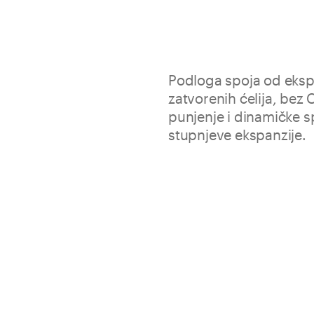
Podloga spoja od eksp
zatvorenih ćelija, bez 
punjenje i dinamičke sp
stupnjeve ekspanzije.
Joint omogućuje dimenzioniran
podovima, bazenima i fasadam
zaptivačima kao Fugabella, Si
Postojan tijekom vremen
Jednostavno oblikovanje
Ne prianja na spojeve
Pak.