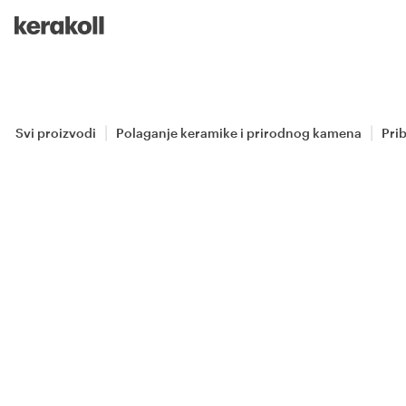
Skip to main content
Go to Homepage
Svi proizvodi
Polaganje keramike i prirodnog kamena
Pri