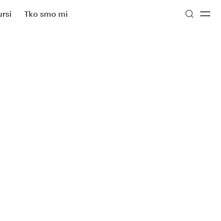
rsi
Tko smo mi