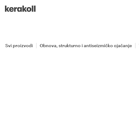
Skip to main content
Go to Homepage
Svi proizvodi
Obnova, strukturno i antiseizmičko ojačanje