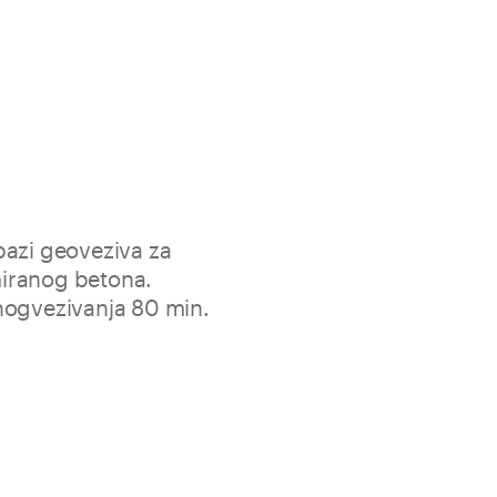
bazi geoveziva za
iranog betona.
nogvezivanja 80 min.
rt za pasivizaciju, obnovu, glađenje i zaštitu struktura od
 fiksiranje metalnih elemenata. Anorganska mineralna
nim tkaninama u certificiranim sustavima strukturnog