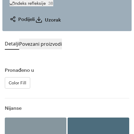
Indeks refleksije
38
Podijeli
Uzorak
Detalji
Povezani proizvodi
Pronađeno u
Color Fill
Nijanse