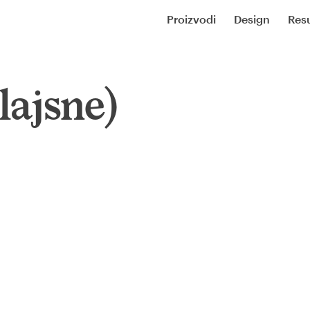
Proizvodi
Design
Resu
(lajsne)