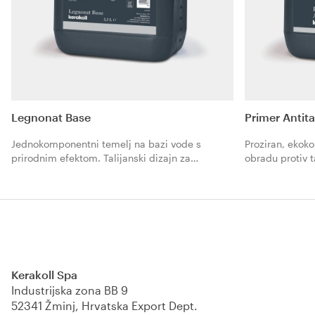
Legnonat Base
Primer Antit
Jednokomponentni temelj na bazi vode s
Proziran, ekok
prirodnim efektom. Talijanski dizajn za
obradu protiv 
blagostanje stanovanja.
nanošenja Micro
za blagostanje
Kerakoll Spa
Industrijska zona BB 9
52341 Žminj, Hrvatska Export Dept.