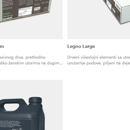
um
Legno Large
sivnog drva, prethodno
Drveni višeslojni elementi sa ut
uško-ženskim utorima na dugim
unutarnje podove, piljeni na dv
enjem na 4 strane, vrsta drva
Vrsta drveta Hrast. Format 70x
ormat 50x400 mm, debljina 10
debljina 10 mm. Polaganje lijepl
lijepljenjem.