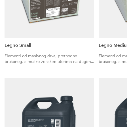
Legno Small
Legno Medi
Elementi od masivnog drva, prethodno
Elementi od ma
brušenog, s muško-ženskim utorima na dugim
brušenog, s m
stranama i piljenjem na 4 strane, vrsta drva
stranama i pilj
hrastovina. Format 42x300 mm, debljina 10
hrastovina. F
mm. Polaganje lijepljenjem.
mm. Polaganje 