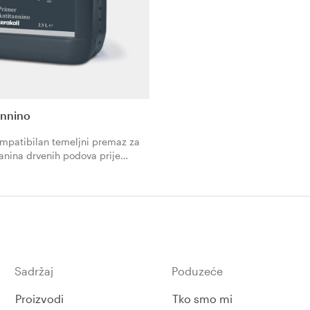
annino
ompatibilan temeljni premaz za
tanina drvenih podova prije
resina Parquet. Talijanski dizajn
 stanovanja.
Sadržaj
Poduzeće
Proizvodi
Tko smo mi