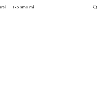
rsi
Tko smo mi