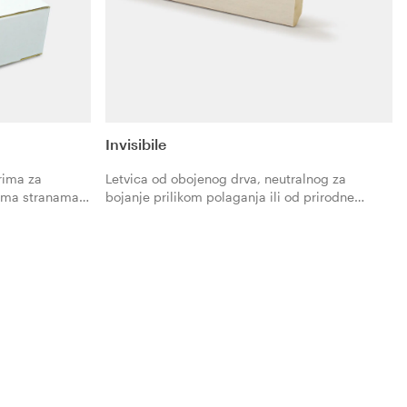
Invisibile
orima za
Letvica od obojenog drva, neutralnog za
jema stranama.
bojanje prilikom polaganja ili od prirodne
1250 mm,
hrastovine (Legno Nat), zamišljena da se
jenjem.
koordinira s bojom zida. Talijanski dizajn za
blagostanje stanovanja.