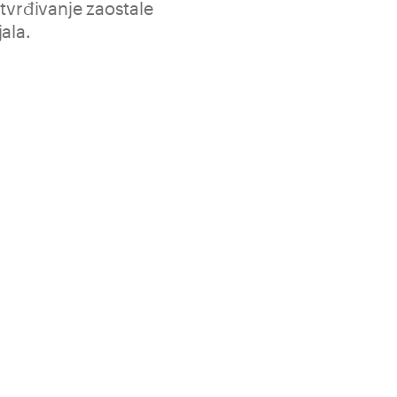
utvrđivanje zaostale
ala.
a testiranja prije mjerenja higrometrom na karbid Gerät
1 kom.
Pogledaj sve