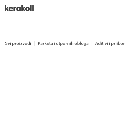
Skip to main content
Go to Homepage
Svi proizvodi
Parketa i otpornih obloga
Aditivi i priibor