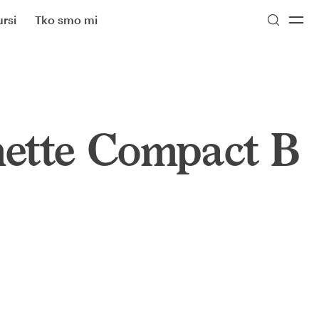
rsi
Tko smo mi
ette Compact B