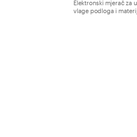
Elektronski mjerač za 
vlage podloga i materij
Specifičan za preliminarn
Digitalni display LCD
Pak.