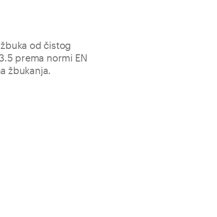
a žbuka od čistog
3.5 prema normi EN
na žbukanja.
enjena poboljšanju zidova koji su podložni ispupčenjima,
uzročenima izlaganjem vremenskim utjecajima i raspadom
centracija prouzročenih kapilarnom vlagom.
 prozračan, omogućuje zidu da slobodno “diše”
 visoka svojstva isparavanja, slabo kapilarno upijanje
Vreće od 25 kg
2
≈ 12 kg/m
po cm debljine sloja