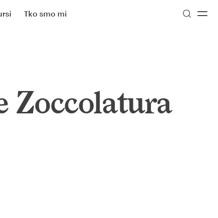
rsi
Tko smo mi
e Zoccolatura