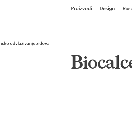
Proizvodi
Design
Resu
nsko odvlaživanje zidova
Biocalc