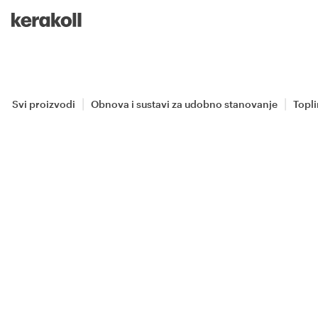
Skip to main content
Go to Homepage
Svi proizvodi
Obnova i sustavi za udobno stanovanje
Topli