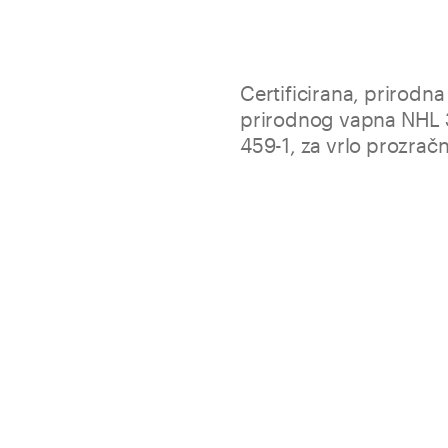
Certificirana, prirodn
prirodnog vapna NHL 
459-1, za vrlo prozrač
Biocalce Zoccolatura je namij
erozijama i odvajanjima pro
uslijed djelovanja slanih kon
Prirodan, porozan i vrlo
Visoka otpornost na soli,
Pak.
Potrošnja