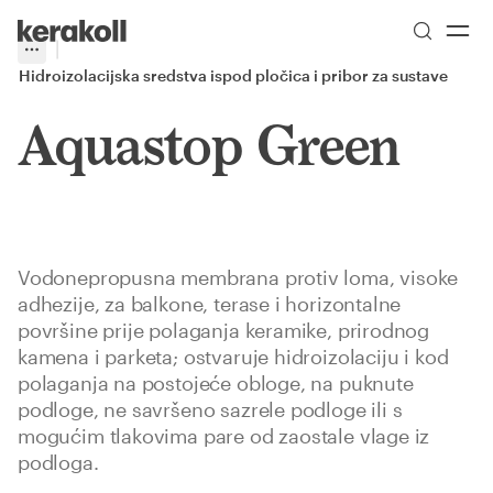
Skip to main content
Go to Homepage
More
Toggle menu
Hidroizolacijska sredstva ispod pločica i pribor za sustave
Aquastop Green
Vodonepropusna membrana protiv loma, visoke
adhezije, za balkone, terase i horizontalne
površine prije polaganja keramike, prirodnog
kamena i parketa; ostvaruje hidroizolaciju i kod
polaganja na postojeće obloge, na puknute
podloge, ne savršeno sazrele podloge ili s
mogućim tlakovima pare od zaostale vlage iz
podloga.