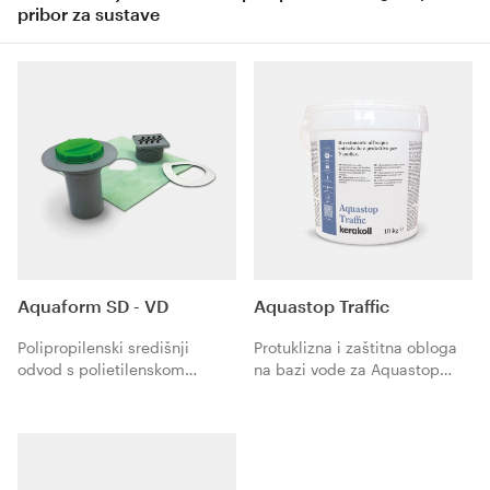
pribor za sustave
Aquaform SD - VD
Aquastop Traffic
Polipropilenski središnji
Protuklizna i zaštitna obloga
odvod s polietilenskom
na bazi vode za Aquastop
vodonepropusnom
Nanoflex.
membranom obloženom s
obje strane polipropilenskom
tkaninom koja se koristi u
sustavima za hidroizolaciju