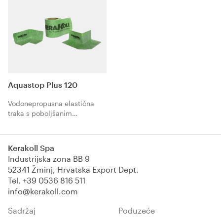
Kerakoll.
Aquastop Plus 120
Vodonepropusna elastična
traka s poboljšanim
prianjanjem za spojeve.
Troslojna struktura sa
središnjom vodonepropusnom
Kerakoll Spa
jezgrom od TPE-a otpornog na
Industrijska zona BB 9
alkale i polipropilenskih
52341 Žminj, Hrvatska Export Dept.
vlakana jamči izuzetnu
Tel.
+39 0536 816 511
kompatibilnost s
info@kerakoll.com
hidroizolacijskim
proizvodima.
Sadržaj
Poduzeće