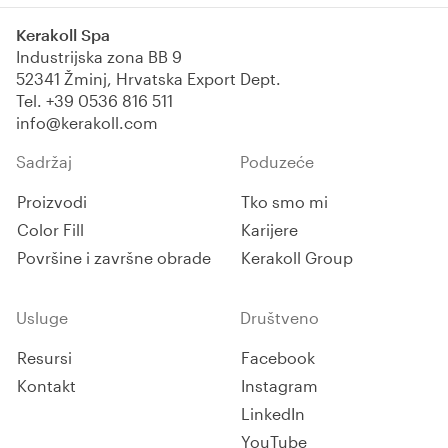
za glađenje i žbuke. Završna
obrada kvarcnim pijeskom.
Kerakoll Spa
Industrijska zona BB 9
52341 Žminj, Hrvatska Export Dept.
Tel.
+39 0536 816 511
info@kerakoll.com
Sadržaj
Poduzeće
Proizvodi
Tko smo mi
Color Fill
Karijere
Površine i završne obrade
Kerakoll Group
Usluge
Društveno
Resursi
Facebook
Kontakt
Instagram
LinkedIn
YouTube