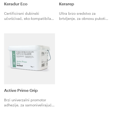
Keradur Eco
Kerarep
Certificirani dubinski
Ultra brzo sredstvo za
učvršćivač, eko-kompatibilan
brtvljenje, za obnovu pukotina
na bazi vode za upijajuće
i procjepa na mineralnim
podloge.
estrisima i betonu.
Active Prime Grip
Brzi univerzalni promotor
adhezije, za samonivelirajuće
mase, cementna ljepila, mase