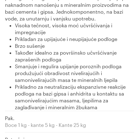
naknadnom nanošenju s mineralnim proizvodima na
bazi cementa i gipsa. Jednokomponentno, na bazi
vode, za unutarnju i vanjsku upotrebu.
Visoka tečnost, visoka moć učvršćivanja i
impregnacije
Prikladan za upijajuće i neupijajuće podloge
Brzo sušenje
Također idealno za površinsko učvršćivanje
zaprašenih podloga
Smanjuje i regulira upijanje poroznih podloga
produžujući obradivost nivelirajućih i
samonivelirajućih masa te mineralnih ljepila
Prikladno za neutralizaciju ekspanzivne reakcije
podloga na bazi gipsa i anhidrita u kontaktu sa
samonivelirajućim masama, ljepilima za
zaglađivanje i mineralnim žbukama
Pak.
Boce 1 kg - kante 5 kg - Kante 25 kg