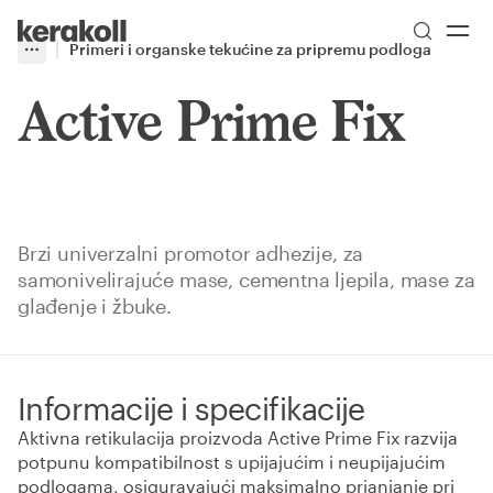
Skip to main content
Go to Homepage
Primeri i organske tekućine za pripremu podloga
More
Toggle menu
Active Prime Fix
Brzi univerzalni promotor adhezije, za
samonivelirajuće mase, cementna ljepila, mase za
glađenje i žbuke.
Informacije i specifikacije
Aktivna retikulacija proizvoda Active Prime Fix razvija
potpunu kompatibilnost s upijajućim i neupijajućim
podlogama, osiguravajući maksimalno prianjanje pri